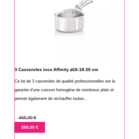
3 Casseroles inox Affinity ⌀16-18-20 cm
Ce lot de 3 casseroles de qualité professionnelles est la
garantie d’une cuisson homogène de nombreux plats et
permet également de réchauffer toutes...
Prix
455,00 €
de
Prix
389,00 €
base