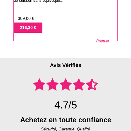
de cuisson sans équivoque,...
Prix
309,00 €
de
Prix
216,30 €
base
Rupture
Avis Vérifiés
4.7/5
Achetez en toute confiance
Sécurité, Garantie, Qualité