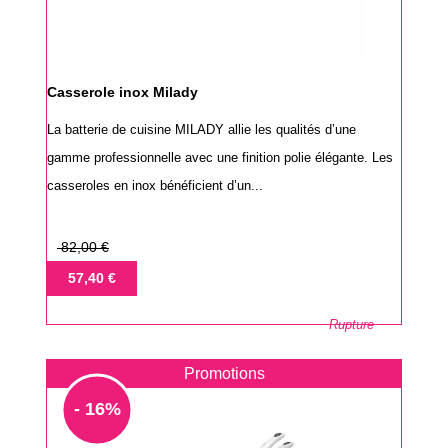
Casserole inox Milady
La batterie de cuisine MILADY allie les qualités d’une
gamme professionnelle avec une finition polie élégante. Les
casseroles en inox bénéficient d’un...
Prix
82,00 €
de
Prix
57,40 €
base
Rupture
Promotions
- 16%