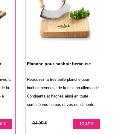
c
Planche pour hachoir berceuse
avec la
Retrouvez la très belle planche pour
 de la
hachoir berceuse de la maison allemande
e à
Continenta et hachez ainsi en toute
sérénité vos herbes et vos condiments....
Prix
Prix
24,95 €
6 €
17,47 €
de