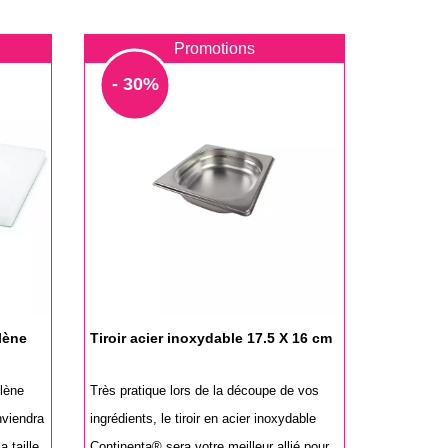
Promotions
- 30%
lène
Tiroir acier inoxydable 17.5 X 16 cm
lène
Très pratique lors de la découpe de vos
nviendra
ingrédients, le tiroir en acier inoxydable
 taille
Continenta® sera votre meilleur allié pour