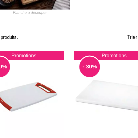
Planche à découper
 produits.
Trier
Promotions
Promotions
30%
- 30%