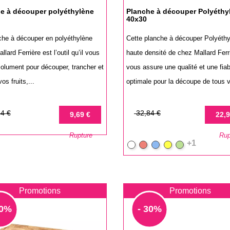
e à découper polyéthylène
Planche à découper Polyéthy
40x30
che à découper en polyéthylène
Cette planche à découper Polyéth
llard Ferrière est l’outil qu’il vous
haute densité de chez Mallard Ferr
solument pour découper, trancher et
vous assure une qualité et une fiabi
os fruits,...
optimale pour la découpe de tous v
Prix
Prix
4 €
32,84 €
9,69 €
22,9
de
Rupture
Rup
base
+1
Blanc
Rouge
Bleu
Jaune
Vert
Promotions
Promotions
30%
- 30%