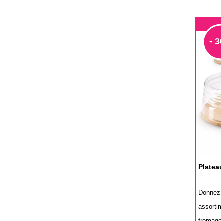
- 
Platea
Donnez 
assorti
fromage 