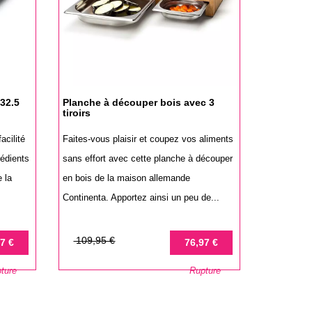
 32.5
Planche à découper bois avec 3
tiroirs
acilité
Faites-vous plaisir et coupez vos aliments
rédients
sans effort avec cette planche à découper
e la
en bois de la maison allemande
Continenta. Apportez ainsi un peu de...
Prix
Prix
109,95 €
7 €
76,97 €
de
ture
Rupture
base