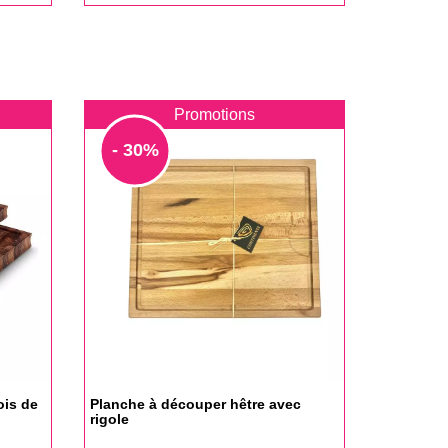
base
Promotions
- 30%
ois de
Planche à découper hêtre avec
rigole