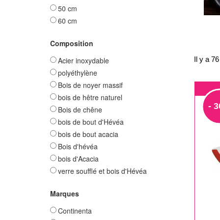
50 cm
60 cm
Composition
Il y a 76
Acier inoxydable
polyéthylène
Bois de noyer massif
bois de hêtre naturel
- 
Bois de chêne
bois de bout d'Hévéa
bois de bout acacia
Bois d'hévéa
bois d'Acacia
verre soufflé et bois d'Hévéa
Marques
Continenta