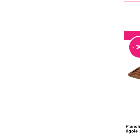
base
- 
Planch
rigole