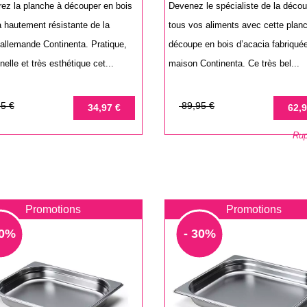
ez la planche à découper en bois
Devenez le spécialiste de la déco
a hautement résistante de la
tous vos aliments avec cette plan
allemande Continenta. Pratique,
découpe en bois d’acacia fabriquée
nelle et très esthétique cet...
maison Continenta. Ce très bel...
Prix
Prix
5 €
89,95 €
34,97 €
62,9
de
Rup
base
Promotions
Promotions
30%
- 30%