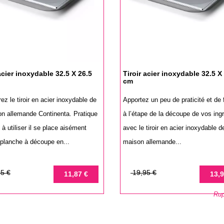
acier inoxydable 32.5 X 26.5
Tiroir acier inoxydable 32.5 X
cm
z le tiroir en acier inoxydable de
Apportez un peu de praticité et de f
on allemande Continenta. Pratique
à l’étape de la découpe de vos ing
e à utiliser il se place aisément
avec le tiroir en acier inoxydable d
 planche à découpe en...
maison allemande...
Prix
Prix
5 €
19,95 €
11,87 €
13,9
de
Rup
base