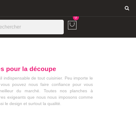
Connexion
0
s pour la découpe
l indispensable de tout cuisinier. Peu importe le
 vous pouvez nous faire confiance pour vous
 meilleur du marché. Toutes nos planches à
tères exigeants que nous nous imposons comme
i le design et surtout la qualité.