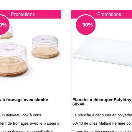
Promotions
Promotions
30%
- 30%
u à fromage avec cloche
Planche à découper Polyéthy
60x40
un nouveau look à votre
La planche à découper en polyéthy
ment de fromages avec le plateau à
60x40 de chez Mallard Ferrière co
de qualité professionnelle de la
à tous les professionnels grâce à sa