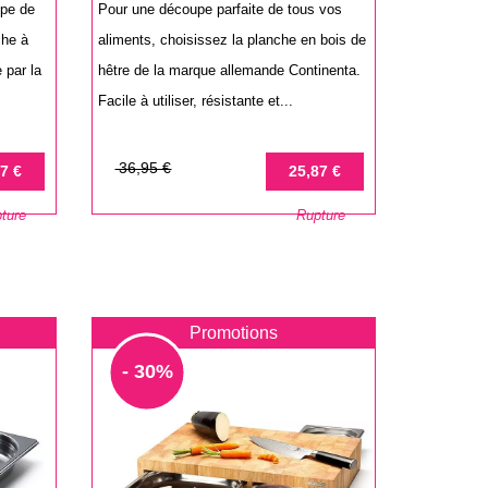
upe de
Pour une découpe parfaite de tous vos
che à
aliments, choisissez la planche en bois de
 par la
hêtre de la marque allemande Continenta.
Facile à utiliser, résistante et...
Prix
Prix
36,95 €
7 €
25,87 €
de
ture
Rupture
base
Promotions
- 30%