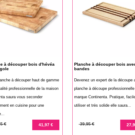
e à découper bois d'hévéa
Planche à découper bois ave
igole
bandes
lanche à découper haut de gamme
Devenez un expert de la découpe 
alité professionnelle de la maison
planche à découpe professionnelle
nta saura vous seconder
marque Continenta. Pratique, facil
ement en cuisine pour une
utiliser et très solide elle saura...
...
Prix
Prix
5 €
39,95 €
41,97 €
27,9
de