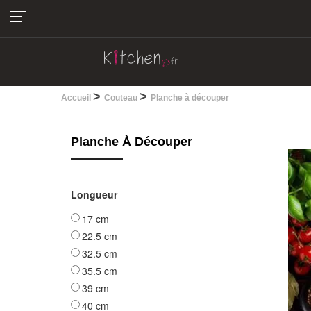
04.22.13.28.30
>
>
Accueil
Couteau
Planche à découper
Planche À Découper
Longueur
17 cm
22.5 cm
32.5 cm
35.5 cm
39 cm
40 cm