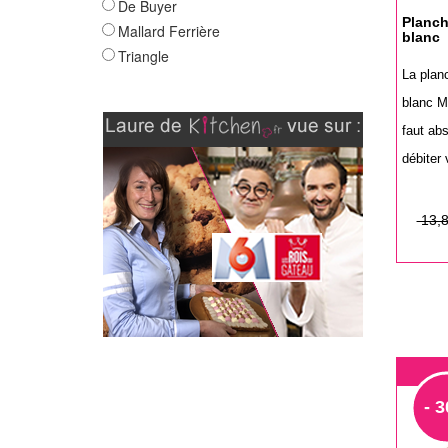
De Buyer
Planch
Mallard Ferrière
blanc
Triangle
La plan
blanc Ma
faut ab
débiter v
Prix
Prix
13,8
de
base
- 