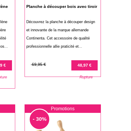
lène
Planche à découper bois avec tiroir
ylène
Découvrez la planche à découper design
ière
et innovante de la marque allemande
lité
Continenta. Cet accessoire de qualité
os...
professionnelle allie praticité et...
Prix
Prix
69,95 €
9 €
48,97 €
de
ture
Rupture
base
Promotions
- 30%