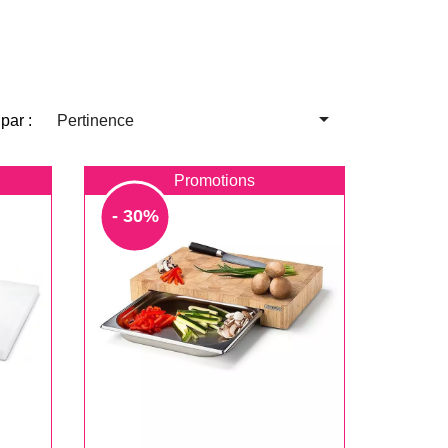

 par :
Pertinence
Promotions
- 30%