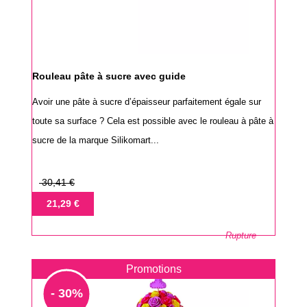
Rouleau pâte à sucre avec guide
Avoir une pâte à sucre d’épaisseur parfaitement égale sur
toute sa surface ? Cela est possible avec le rouleau à pâte à
sucre de la marque Silikomart...
Prix
30,41 €
de
Prix
21,29 €
base
Rupture
Promotions
- 30%