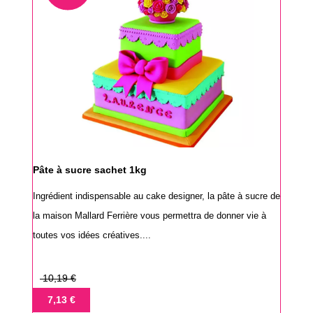
Pâte à sucre sachet 1kg
Ingrédient indispensable au cake designer, la pâte à sucre de
la maison Mallard Ferrière vous permettra de donner vie à
toutes vos idées créatives....
Prix
10,19 €
de
Prix
7,13 €