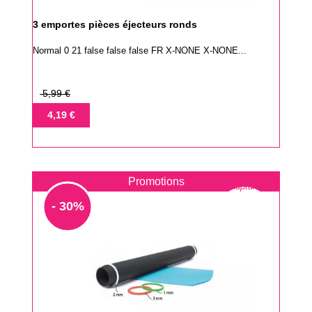
3 emportes pièces éjecteurs ronds
Normal 0 21 false false false FR X-NONE X-NONE...
Prix
5,99 €
de
Prix
4,19 €
base
Promotions
Rupture
- 30%