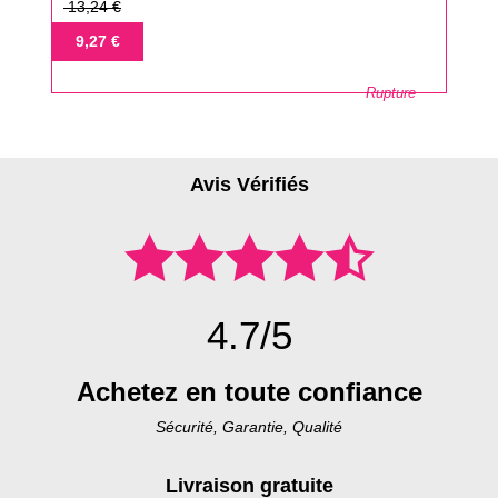
Prix
13,24 €
de
Prix
9,27 €
base
Rupture
Avis Vérifiés
4.7/5
Achetez en toute confiance
Sécurité, Garantie, Qualité
Livraison gratuite