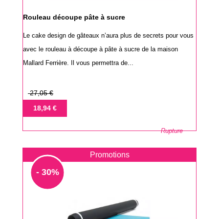
Rouleau découpe pâte à sucre
Le cake design de gâteaux n’aura plus de secrets pour vous
avec le rouleau à découpe à pâte à sucre de la maison
Mallard Ferrière. Il vous permettra de...
Prix
27,05 €
de
Prix
18,94 €
base
Rupture
Promotions
- 30%