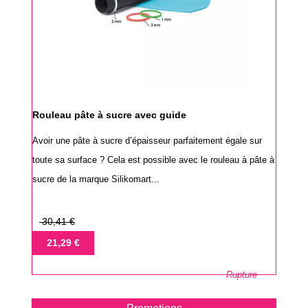
Rouleau pâte à sucre avec guide
Avoir une pâte à sucre d’épaisseur parfaitement égale sur
toute sa surface ? Cela est possible avec le rouleau à pâte à
sucre de la marque Silikomart...
Prix
30,41 €
de
Prix
21,29 €
base
Rupture