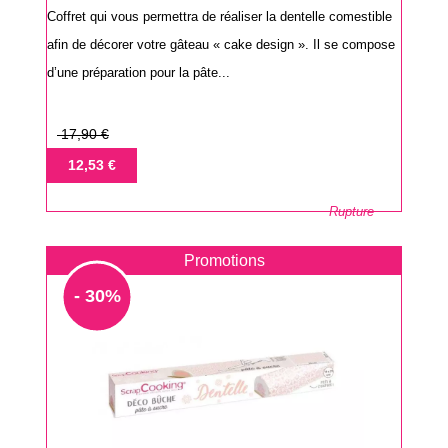
Coffret qui vous permettra de réaliser la dentelle comestible
afin de décorer votre gâteau « cake design ». Il se compose
d’une préparation pour la pâte...
Prix
17,90 €
de
Prix
12,53 €
base
Rupture
Promotions
- 30%