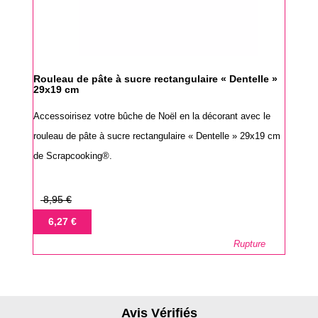
Rouleau de pâte à sucre rectangulaire « Dentelle »
29x19 cm
Accessoirisez votre bûche de Noël en la décorant avec le
rouleau de pâte à sucre rectangulaire « Dentelle » 29x19 cm
de Scrapcooking®.
Prix
8,95 €
de
Prix
6,27 €
base
Rupture
Avis Vérifiés