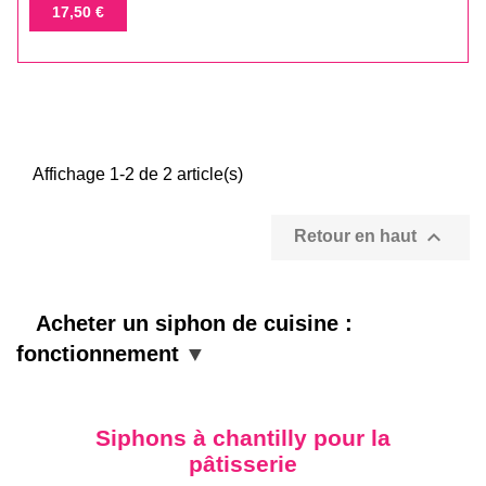
de
Prix
17,50 €
base
Affichage 1-2 de 2 article(s)

Retour en haut
Acheter un siphon de cuisine :
fonctionnement
Siphons à chantilly pour la
pâtisserie