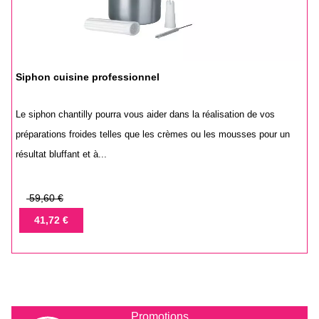
Siphon cuisine professionnel
Le siphon chantilly pourra vous aider dans la réalisation de vos
préparations froides telles que les crèmes ou les mousses pour un
résultat bluffant et à...
Prix
59,60 €
de
Prix
41,72 €
base
Promotions