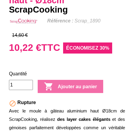
haut - Ø18cm
ScrapCooking
Référence :
Scrap_1890
14,60 €
10,22 €
TTC
ÉCONOMISEZ 30%
Quantité

Ajouter au panier

Rupture
Avec le moule à gâteau aluminium haut Ø18cm de
ScrapCooking, réalisez
des layer cakes élégants
et des
génoises parfaitement développées comme un véritable