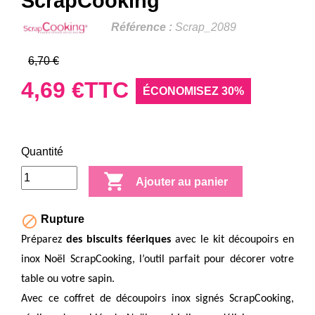
ScrapCooking
Référence :
Scrap_2089
6,70 €
4,69 €
TTC
ÉCONOMISEZ 30%
Quantité

Ajouter au panier

Rupture
Préparez
des biscuits féeriques
avec le kit découpoirs en
inox Noël ScrapCooking, l’outil parfait pour décorer votre
table ou votre sapin.
Avec ce coffret de découpoirs inox signés ScrapCooking,