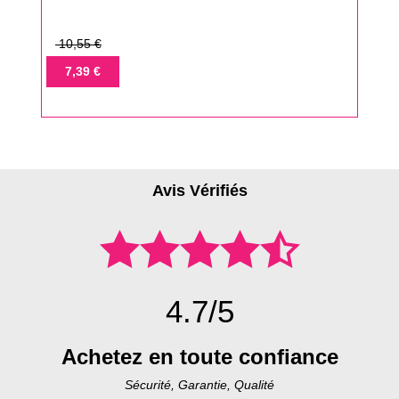
Prix
10,55 €
de
Prix
7,39 €
base
Avis Vérifiés
4.7/5
Achetez en toute confiance
Sécurité, Garantie, Qualité