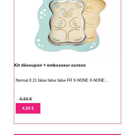
Kit découpoir + embosseur ourson
Normal 0 21 false false false FR X-NONE X-NONE...
Prix
6,50 €
de
Prix
4,55 €
base