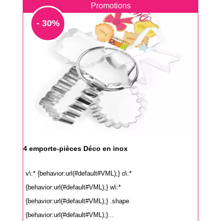
Promotions
- 30%
4 emporte-pièces Déco en inox
v\:* {behavior:url(#default#VML);} o\:*
{behavior:url(#default#VML);} w\:*
{behavior:url(#default#VML);} .shape
{behavior:url(#default#VML);}...