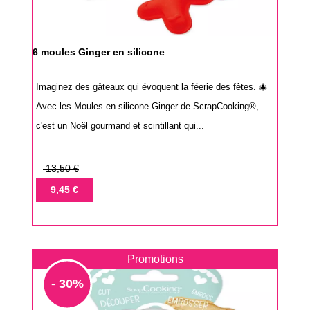
6 moules Ginger en silicone
Imaginez des gâteaux qui évoquent la féerie des fêtes. 🎄
Avec les Moules en silicone Ginger de ScrapCooking®,
c'est un Noël gourmand et scintillant qui...
Prix
13,50 €
de
Prix
9,45 €
base
Promotions
- 30%