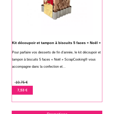
Kit découpoir et tampon à biscuits 5 faces « Noël »
Pour parfaire vos desserts de fin d’année, le kit découpoir et
tampon à biscuits 5 faces « Noël » ScrapCooking® vous
accompagne dans la confection et...
Prix
10,75 €
de
Prix
7,53 €
base