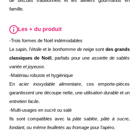
de biscuits traditionnels et les ateliers gourmands en
famille.
Les + du produit
-Trois formes de Noël indémodables
Le
sapin
, l’
étoile
et le
bonhomme de neige
sont
des grands
classiques de Noël
, parfaits pour une
assiette de sablés
variée et joyeuse
.
-Matériau robuste et hygiénique
En
acier inoxydable alimentaire
, ces emporte-pièces
garantissent une découpe nette, une
utilisation durable
et un
entretien facile
.
-Multi-usages en sucré ou salé
Ils sont compatibles avec la
pâte sablée
,
pâte à sucre
,
fondant
, ou même
feuilletés au fromage
pour l’apéro.