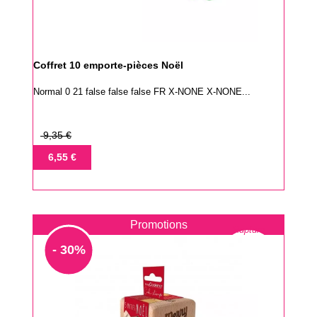
Coffret 10 emporte-pièces Noël
Normal 0 21 false false false FR X-NONE X-NONE...
Prix
9,35 €
de
Prix
6,55 €
base
Promotions
Rupture
- 30%