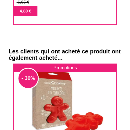
Prix
6,85 €
de
Prix
4,80 €
base
Les clients qui ont acheté ce produit ont
également acheté...
Promotions
- 30%