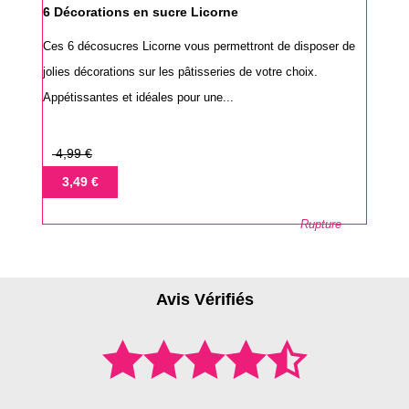
6 Décorations en sucre Licorne
Ces 6 décosucres Licorne vous permettront de disposer de
jolies décorations sur les pâtisseries de votre choix.
Appétissantes et idéales pour une...
Prix
4,99 €
de
Prix
3,49 €
base
Rupture
Avis Vérifiés