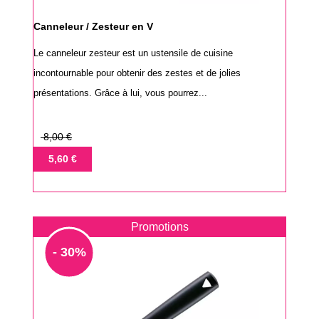
Canneleur / Zesteur en V
Le canneleur zesteur est un ustensile de cuisine
incontournable pour obtenir des zestes et de jolies
présentations. Grâce à lui, vous pourrez...
Prix
8,00 €
de
Prix
5,60 €
base
Promotions
- 30%