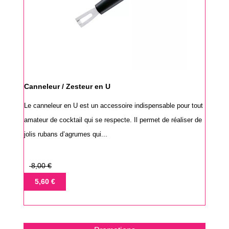
Canneleur / Zesteur en U
Le canneleur en U est un accessoire indispensable pour tout
amateur de cocktail qui se respecte. Il permet de réaliser de
jolis rubans d’agrumes qui...
Prix
8,00 €
de
Prix
5,60 €
base