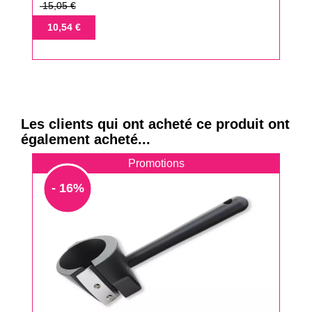
Prix
15,05 €
de
Prix
10,54 €
base
Les clients qui ont acheté ce produit ont
également acheté...
Promotions
- 16%