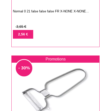
Normal 0 21 false false false FR X-NONE X-NONE...
Prix
3,65 €
de
Prix
2,56 €
base
Promotions
- 30%