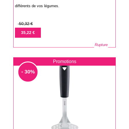
différents de vos légumes.
Prix
50,32 €
de
Prix
35,22 €
base
Rupture
Promotions
- 30%