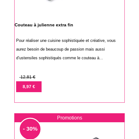
Couteau à julienne extra fin
Pour réaliser une cuisine sophistiquée et créative, vous
aurez besoin de beaucoup de passion mais aussi
d’ustensiles sophistiqués comme le couteau à...
Prix
12,81 €
de
Prix
8,97 €
base
Promotions
- 30%