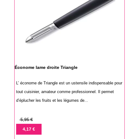
Économe lame droite Triangle
L’ économe de Triangle est un ustensile indispensable pour
tout cuisinier, amateur comme professionnel. Il permet
d’éplucher les fruits et les légumes de...
Prix
5,95 €
de
Prix
4,17 €
base