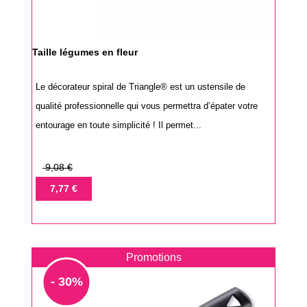
Taille légumes en fleur
Le décorateur spiral de Triangle® est un ustensile de
qualité professionnelle qui vous permettra d’épater votre
entourage en toute simplicité ! Il permet...
Prix
9,08 €
de
Prix
7,77 €
base
Promotions
- 30%