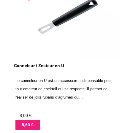
Canneleur / Zesteur en U
Le canneleur en U est un accessoire indispensable pour
tout amateur de cocktail qui se respecte. Il permet de
réaliser de jolis rubans d’agrumes qui...
Prix
8,00 €
de
Prix
5,60 €
base