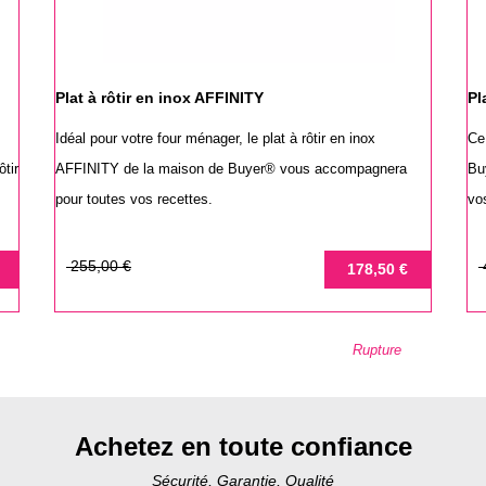
Plat à rôtir en inox AFFINITY
Pl
Idéal pour votre four ménager, le plat à rôtir en inox
Ce
ôtir
AFFINITY de la maison de Buyer® vous accompagnera
Bu
pour toutes vos recettes.
vos
Prix
Prix
Pr
Pr
255,00 €
178,50 €
de
de
base
ba
Rupture
Achetez en toute confiance
Sécurité, Garantie, Qualité