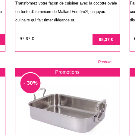
Transformez votre façon de cuisiner avec la cocotte ovale
Fa
de
en fonte d'aluminium de Mallard Ferrière®, un joyau
co
culinaire qui fait rimer élégance et...
dis
Prix
Prix
Pr
Pr
97,67 €
68,37 €
de
de
base
ba
Rupture
Promotions
- 30%