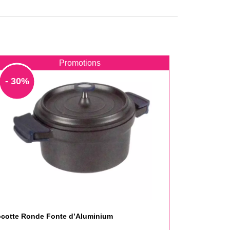
Promotions
- 30%
cotte Ronde Fonte d’Aluminium