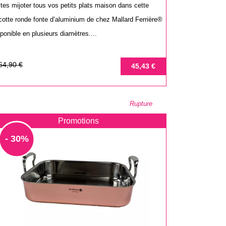
ites mijoter tous vos petits plats maison dans cette
cotte ronde fonte d’aluminium de chez Mallard Ferrière®
ponible en plusieurs diamètres....
ix
ix
64,90 €
45,43 €
se
Rupture
Promotions
- 30%