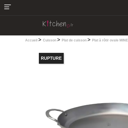
04.22.13.28.30
>
>
>
Accueil
Cuisson
Plat de cuisson
Plat à rôtir ovale M
RUPTURE