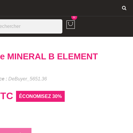
Connexion
0
ovale MINERAL B ELEMENT
ce :
DeBuyer_5651.36
TTC
ÉCONOMISEZ 30%