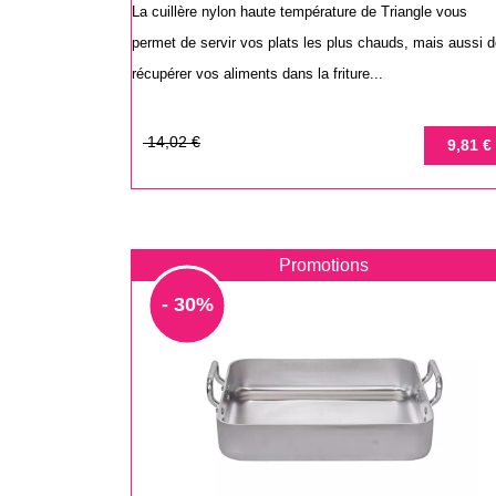
La cuillère nylon haute température de Triangle vous
permet de servir vos plats les plus chauds, mais aussi 
récupérer vos aliments dans la friture...
Prix
Prix
14,02 €
9,81 €
de
base
Promotions
- 30%