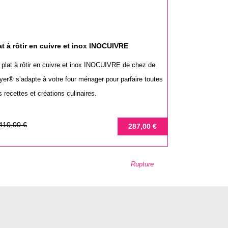
at à rôtir en cuivre et inox INOCUIVRE
 plat à rôtir en cuivre et inox INOCUIVRE de chez de
yer® s’adapte à votre four ménager pour parfaire toutes
 recettes et créations culinaires.
ix
ix
410,00 €
287,00 €
se
Rupture