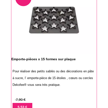
Emporte-pièces x 15 formes sur plaque
Pour réaliser des petits sablés ou des décorations en pâte
à sucre, l’ emporte-pièce de 15 étoiles , cœurs ou cercles
Dekofee® vous sera très pratique.
Prix
7,90 €
de
Prix
5,53 €