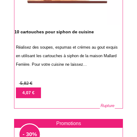
10 cartouches pour siphon de cuisine
Réalisez des soupes, espumas et crèmes au gout exquis
en utilisant les cartouches à siphon de la maison Mallard
Ferrière. Pour votre cuisine ne laissez...
Prix
5,82 €
de
Prix
4,07 €
base
Rupture
Promotions
- 30%