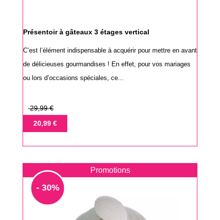
Présentoir à gâteaux 3 étages vertical
C’est l’élément indispensable à acquérir pour mettre en avant
de délicieuses gourmandises ! En effet, pour vos mariages
ou lors d’occasions spéciales, ce...
Prix
29,99 €
de
Prix
20,99 €
base
Promotions
- 30%