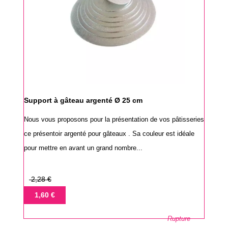
Support à gâteau argenté Ø 25 cm
Nous vous proposons pour la présentation de vos pâtisseries
ce présentoir argenté pour gâteaux . Sa couleur est idéale
pour mettre en avant un grand nombre...
Prix
2,28 €
de
Prix
1,60 €
base
Rupture