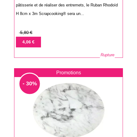
pâtisserie et de réaliser des entremets, le Ruban Rhodoïd
H 8cm x 3m Scrapcooking® sera un...
Prix
5,80 €
de
Prix
4,06 €
base
Rupture
Promotions
- 30%