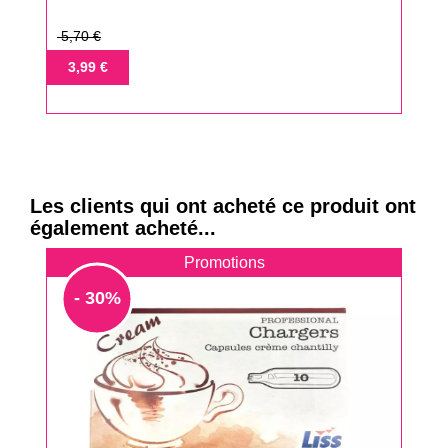
Prix
5,70 €
de
Prix
3,99 €
base
Les clients qui ont acheté ce produit ont
également acheté...
Promotions
- 30%