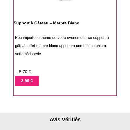
Support à Gâteau – Marbre Blanc
Peu importe le thème de votre événement, ce support à
gâteau effet marbre blanc apportera une touche chic à
votre pâtisserie.
Prix
5,70 €
de
Prix
3,99 €
base
Avis Vérifiés