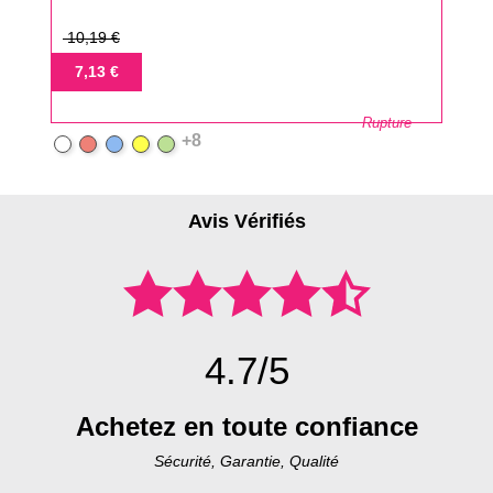
Prix
10,19 €
de
Prix
7,13 €
base
Rupture
+8
Blanc
Rouge
Bleu
Jaune
Vert
Avis Vérifiés
4.7/5
Achetez en toute confiance
Sécurité, Garantie, Qualité