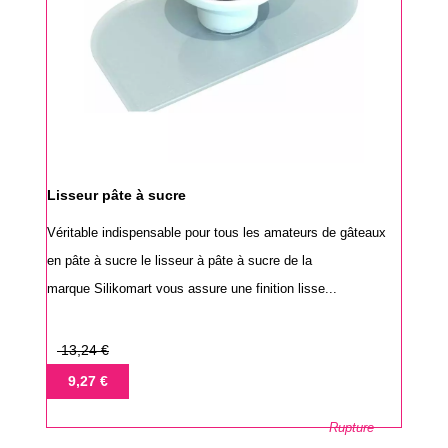
Lisseur pâte à sucre
Véritable indispensable pour tous les amateurs de gâteaux
en pâte à sucre le lisseur à pâte à sucre de la
marque Silikomart vous assure une finition lisse...
Prix
13,24 €
de
Prix
9,27 €
base
Rupture