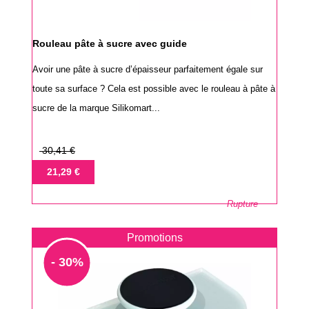
Rouleau pâte à sucre avec guide
Avoir une pâte à sucre d’épaisseur parfaitement égale sur
toute sa surface ? Cela est possible avec le rouleau à pâte à
sucre de la marque Silikomart...
Prix
30,41 €
de
Prix
21,29 €
base
Rupture
Promotions
- 30%