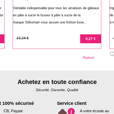
r
Véritable indispensable pour tous les amateurs de gâteaux
In
âte
en pâte à sucre le lisseur à pâte à sucre de la
de
marque Silikomart vous assure une finition lisse...
à t
Prix
Prix
Pr
Pr
13,24 €
9,27 €
de
de
base
ba
B
Rupture
Achetez en toute confiance
Sécurité, Garantie, Qualité
 100% sécurisé
Service client
CB, Paypal
A votre écoute au