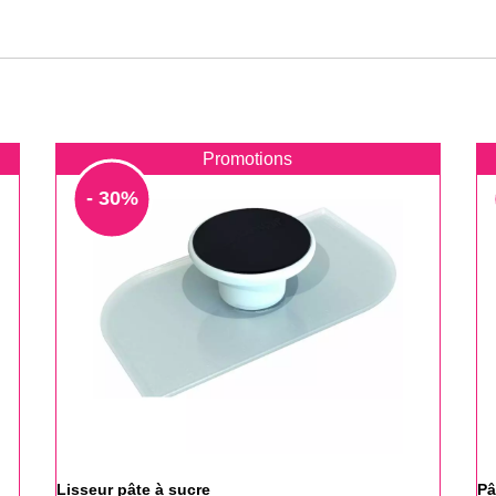
Promotions
- 30%
Lisseur pâte à sucre
Pâ