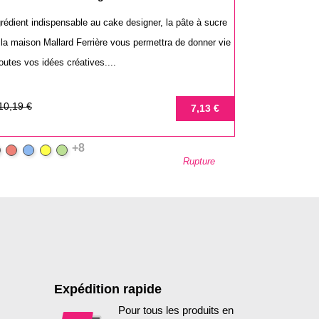
grédient indispensable au cake designer, la pâte à sucre
 la maison Mallard Ferrière vous permettra de donner vie
outes vos idées créatives....
ix
ix
10,19 €
7,13 €
se
+8
lanc
Rouge
Bleu
Jaune
Vert
Rupture
Expédition rapide
Pour tous les produits en