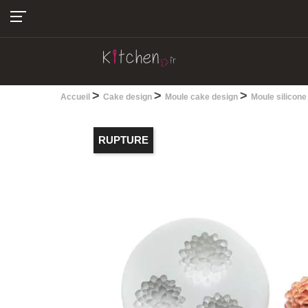
04.22.13.28.30
>
>
>
Accueil
Cake design
Moule cake design
Moule silicone
RUPTURE