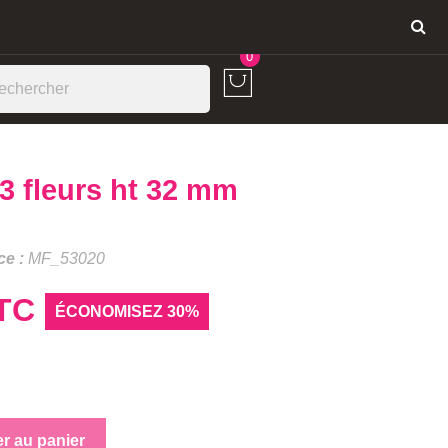
Connexion
0
 3 fleurs ht 32 mm
ce :
MF_53020
TC
ÉCONOMISEZ 30%
er au panier