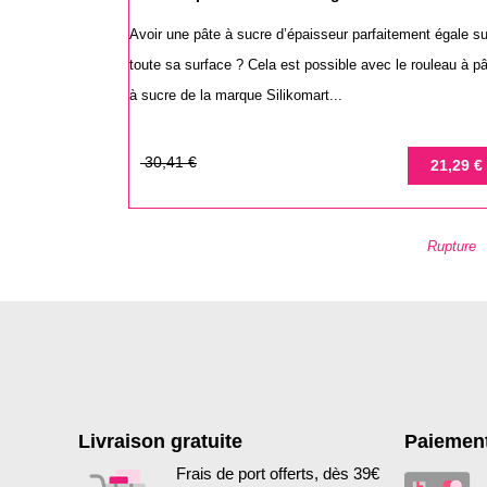
Avoir une pâte à sucre d’épaisseur parfaitement égale su
toute sa surface ? Cela est possible avec le rouleau à p
à sucre de la marque Silikomart...
Prix
Prix
30,41 €
21,29 €
de
base
Rupture
Livraison gratuite
Paiement
Frais de port offerts, dès 39€