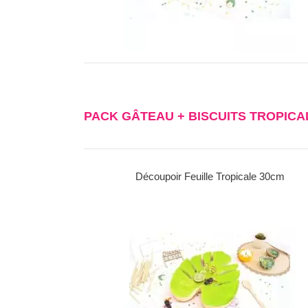
PACK GÂTEAU + BISCUITS TROPICA
ale 30cm
Décors sucrés thème Tropical