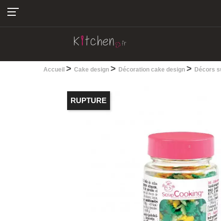
04.22.13.28.30
>
>
>
Accueil
Cake design
Décoration cake design
Décors s
RUPTURE