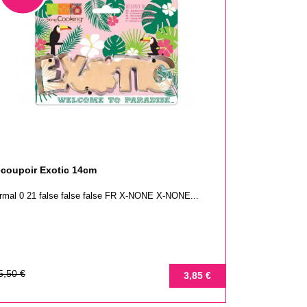
coupoir Exotic 14cm
rmal 0 21 false false false FR X-NONE X-NONE...
ix
ix
5,50 €
3,85 €