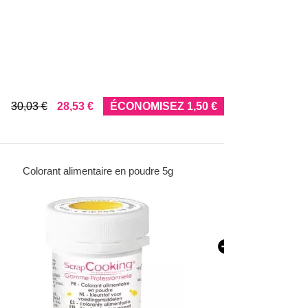
se
30,03 €
28,53 €
ÉCONOMISEZ 1,50 €
Colorant alimentaire en poudre 5g
Coloran