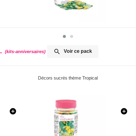

L
Voir ce pack
(kits-anniversaires)
Colorant alimentaire en poudre 5g