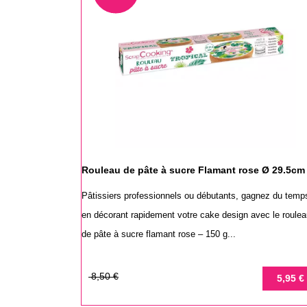
Rouleau de pâte à sucre Flamant rose Ø 29.5cm
Pâtissiers professionnels ou débutants, gagnez du temp
en décorant rapidement votre cake design avec le roule
de pâte à sucre flamant rose – 150 g...
Prix
Prix
8,50 €
5,95 €
de