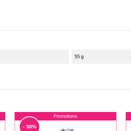
55 g
Promotions
- 30%