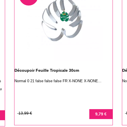
Découpoir Feuille Tropicale 30cm
Dé
s
Normal 0 21 false false false FR X-NONE X-NONE...
No
au
Prix
Prix
Pr
Pr
13,99 €
9,79 €
de
de