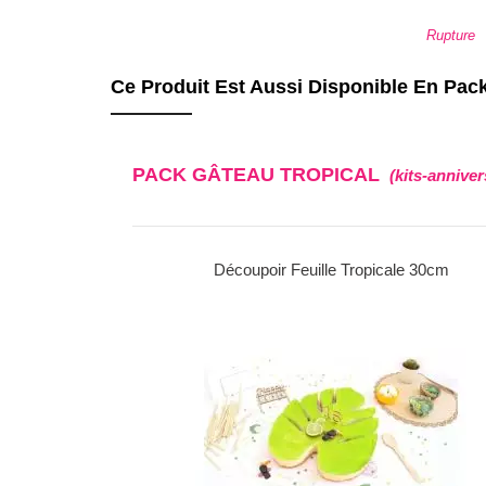
base
Rupture
Ce Produit Est Aussi Disponible En Pac
PACK GÂTEAU TROPICAL
(kits-anniver
ale 30cm
Décors sucrés thème Tropical