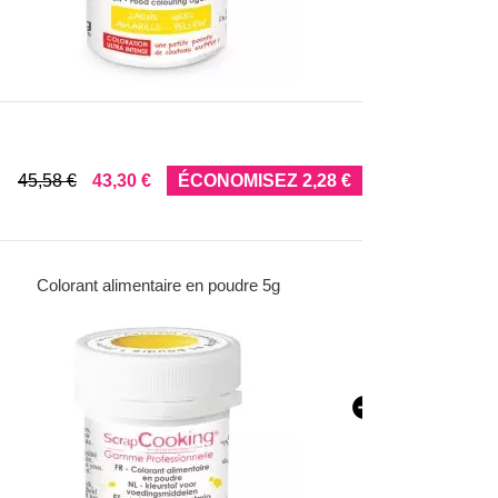
45,58 €
43,30 €
ÉCONOMISEZ 2,28 €
Colorant alimentaire en poudre 5g
Coloran