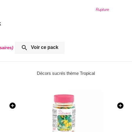
base
ba
Rupture
k

Voir ce pack
saires)
Colorant alimentaire en poudre 5g