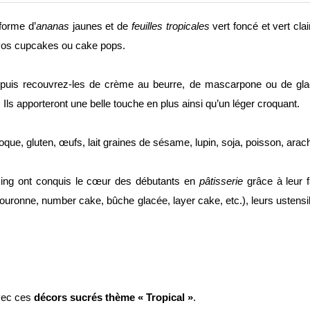
forme d’
ananas
jaunes et de
feuilles tropicales
vert foncé et vert cla
vos cupcakes ou cake pops.
puis recouvrez-les de crème au beurre, de mascarpone ou de gla
 Ils apporteront une belle touche en plus ainsi qu’un léger croquant.
oque, gluten, œufs, lait graines de sésame, lupin, soja, poisson, arach
oking ont conquis le cœur des débutants en
pâtisserie
grâce à leur fa
 couronne, number cake, bûche glacée, layer cake, etc.), leurs usten
avec ces
décors sucrés thème « Tropical »
.