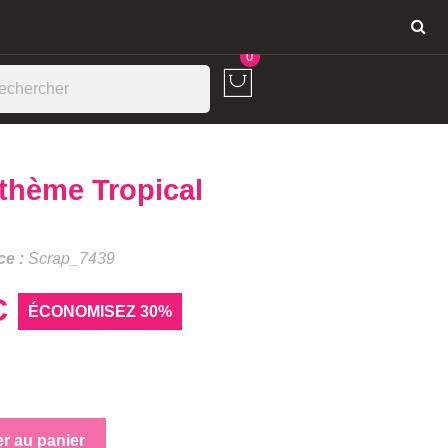
Connexion
0
thème Tropical
ce :
Scrap_7439
C
ÉCONOMISEZ 30%
er au panier