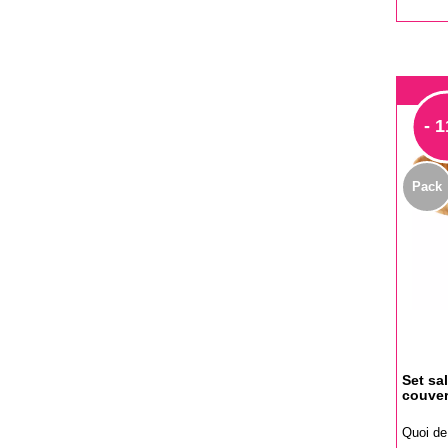
de
base
- 
Pack
Set sa
couver
Quoi de