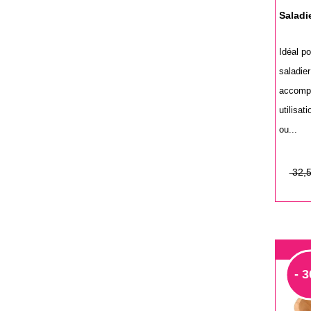
Saladi
Idéal po
saladier
accomp
utilisa
ou...
Prix
Prix
32,5
de
base
- 