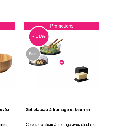
de
base
Promotions
- 11%
Pack
hévéa
Set plateau à fromage et beurrier
timent
Ce pack plateau à fromage avec cloche et