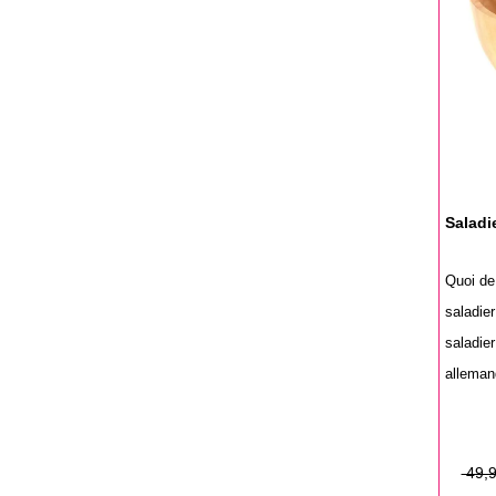
Saladi
Quoi de 
saladier
saladie
allemand
Prix
Prix
49,9