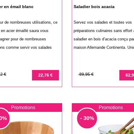
er en émail blanc
Saladier bois acacia
ur de nombreuses utilisations, ce
Servez vos salades et toutes vos
 en acier émaillé saura vous
préparations culinaires sans effort
agner pour de nombreuses
saladier en bois d’acacia conçu par
tions comme servir vos salades
maison Allemande Continenta. Uniq
Prix
Prix
2 €
89,95 €
22,76 €
62,9
de
base
Promotions
Promotions
30%
- 30%