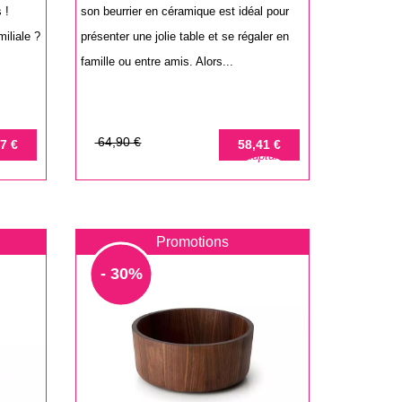
 !
son beurrier en céramique est idéal pour
miliale ?
présenter une jolie table et se régaler en
famille ou entre amis. Alors...
Prix
Prix
64,90 €
7 €
58,41 €
Rupture
de
base
Promotions
- 30%