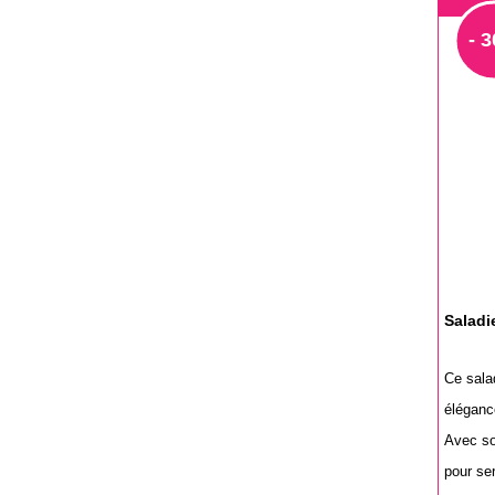
- 
Saladie
Ce salad
élégance
Avec so
pour ser