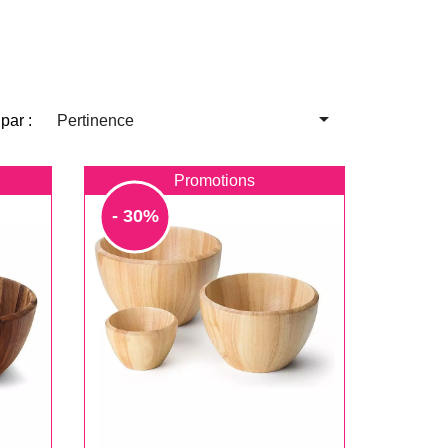

 par :
Pertinence
Promotions
- 30%