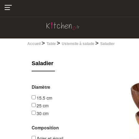
04.22.13.28.30
>
>
>
Accueil
Table
Ustensile à salade
Saladier
Saladier
Diamètre
15.5 cm
25 cm
30 cm
Composition
Acier et émail