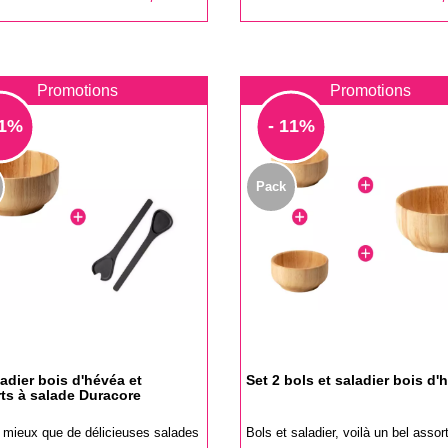
de
base
Promotions
Promotions
11%
- 11%
Pack
ladier bois d'hévéa et
Set 2 bols et saladier bois d'
ts à salade Duracore
 mieux que de délicieuses salades
Bols et saladier, voilà un bel assor