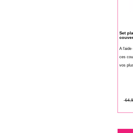
Set pl
couver
A l'aide
ces cou
vos plus
Prix
Prix
64,9
de
base