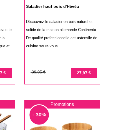
Saladier haut bois d'Hévéa
Découvrez le saladier en bois naturel et
 avec le
solide de la maison allemande Continenta.
 la
De qualité professionnelle cet ustensile de
ue et...
cuisine saura vous...
Prix
Prix
39,95 €
7 €
27,97 €
de
base
Promotions
- 30%