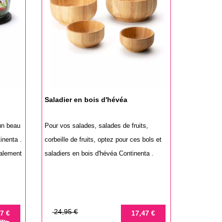
Saladier en bois d'hévéa
un beau
Pour vos salades, salades de fruits,
inenta .
corbeille de fruits, optez pour ces bols et
galement
saladiers en bois d'hévéa Continenta .
Prix
Prix
24,95 €
7 €
17,47 €
ture