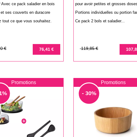
? Avec ce pack saladier en bois
pour avoir petites et grosses doses
 et ses couverts en duracore
Portions individuelles ou portion fa
z tout ce que vous souhaitez.
Ce pack 2 bols et saladier...
Prix
Prix
0 €
119,85 €
76,41 €
107,8
de
base
Promotions
Promotions
11%
- 30%