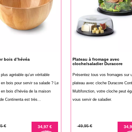
er bois d’hévéa
Plateau à fromage avec
cloche/saladier Duracore
plus agréable qu’un véritable
Présentez tous vos fromages sur 
 en bois pour servir sa salade ? Le
plateau avec cloche Duracore Cont
r en bois d’hévéa de la maison
Multifonction, votre cloche peut é
e Continenta est très...
vous servir de saladier.
Prix
Prix
5 €
49,95 €
34,97 €
34,9
Rupture
Rup