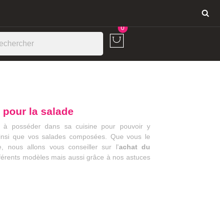
Connexion
0
 pour la salade
le à posséder dans sa cuisine pour pouvoir y
ainsi que vos salades composées. Que vous le
, nous allons vous conseiller sur l'
achat du
fférents modèles mais aussi grâce à nos astuces