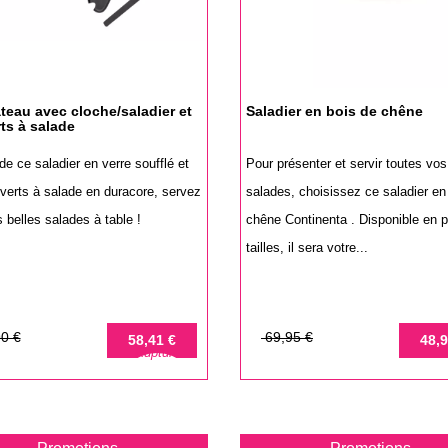
ateau avec cloche/saladier et
Saladier en bois de chêne
ts à salade
 de ce saladier en verre soufflé et
Pour présenter et servir toutes vos 
verts à salade en duracore, servez
salades, choisissez ce saladier en
 belles salades à table !
chêne Continenta . Disponible en p
tailles, il sera votre...
Prix
Prix
0 €
69,95 €
58,41 €
48,9
Rupture
de
base