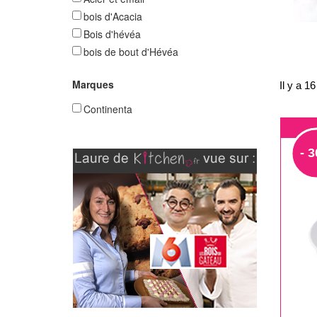
bois d'Acacia
Bois d'hévéa
bois de bout d'Hévéa
Marques
Il y a 16
Continenta
- 