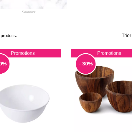
Saladier
 produits.
Trier
Promotions
Promotions
30%
- 30%