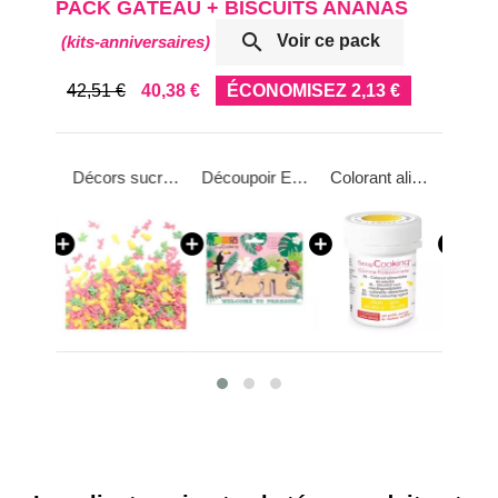
PACK GÂTEAU + BISCUITS ANANAS

Voir ce pack
(kits-anniversaires)
42,51 €
40,38 €
ÉCONOMISEZ 2,13 €
Moule découpoir Ananas 29cm
Décors sucrés thème « Summer »
Découpoir Exotic 14cm
Colorant alimentaire en poudre 5g