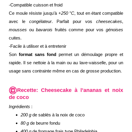
-Compatible cuisson et froid
Ce moule résiste jusqu’à
+250 °C
, tout en étant compatible
avec le
congélateur
. Parfait pour vos
cheesecakes
,
mousses
ou
bavarois
fruités comme pour vos
génoises
cuites.
-Facile à utiliser et à entretenir
Son
format sans fond
permet un démoulage propre et
rapide. Il se nettoie à la main ou au lave-vaisselle, pour un
usage sans contrainte même en cas de grosse production.
Recette:
Cheesecake à l’ananas et noix
de coco
Ingrédients
:
200 g
de sablés à la noix de coco
80 g
de beurre fondu
400 g
de fromage frais type Philadelphia