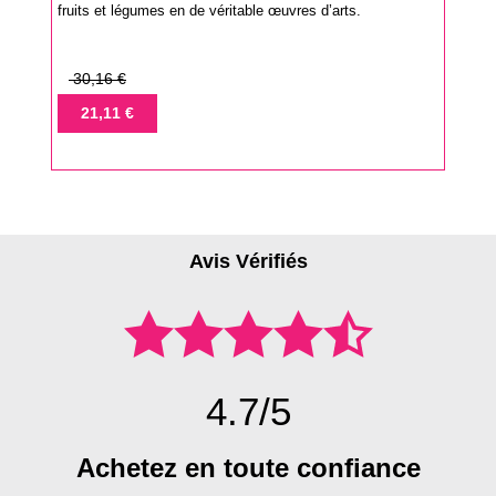
fruits et légumes en de véritable œuvres d’arts.
Prix
30,16 €
de
Prix
21,11 €
base
Avis Vérifiés
4.7/5
Achetez en toute confiance