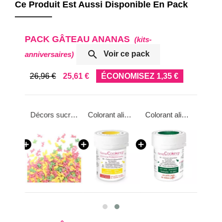
Ce Produit Est Aussi Disponible En Pack
PACK GÂTEAU ANANAS
(kits-

Voir ce pack
anniversaires)
26,96 €
25,61 €
ÉCONOMISEZ 1,35 €
Moule découpoir Ananas 29cm
Décors sucrés thème « Summer »
Colorant alimentaire en poudre 5g
Colorant alimentaire en poudre 5g