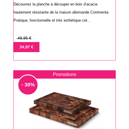
Découvrez la planche à découper en bois d’acacia
hautement résistante de la maison allemande Continenta.
Pratique, fonctionnelle et très esthétique cet...
Prix
49,95 €
de
Prix
34,97 €
base
Promotions
- 30%