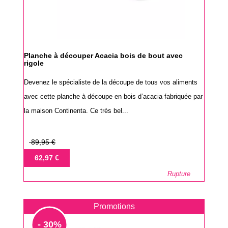
Planche à découper Acacia bois de bout avec
rigole
Devenez le spécialiste de la découpe de tous vos aliments
avec cette planche à découpe en bois d’acacia fabriquée par
la maison Continenta. Ce très bel...
Prix
89,95 €
de
Prix
62,97 €
base
Rupture
Promotions
- 30%