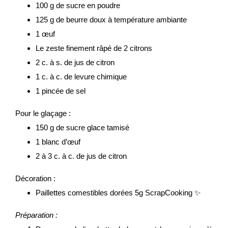
100 g de sucre en poudre
125 g de beurre doux à température ambiante
1 œuf
Le zeste finement râpé de 2 citrons
2 c. à s. de jus de citron
1 c. à c. de levure chimique
1 pincée de sel
Pour le glaçage :
150 g de sucre glace tamisé
1 blanc d’œuf
2 à 3 c. à c. de jus de citron
Décoration :
Paillettes comestibles dorées 5g ScrapCooking ✨
Préparation :