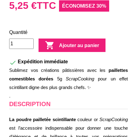
5,25 €
TTC
ÉCONOMISEZ 30%
Quantité

Ajouter au panier

Expédition immédiate
Sublimez vos créations pâtissières avec les
paillettes
comestibles
dorées
5g
ScrapCooking
pour un effet
scintillant digne des plus grands chefs. ✨
.
DESCRIPTION
La poudre pailletée scintillante
couleur or
ScrapCooking
est l’accessoire indispensable pour donner une touche
d’élégance et de brillance à toutes vos préparations