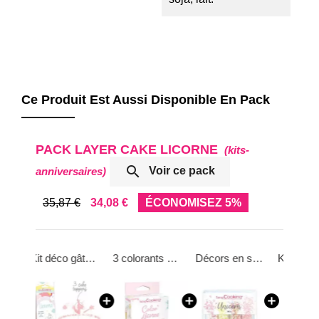
Ce Produit Est Aussi Disponible En Pack
PACK LAYER CAKE LICORNE
(kits-

Voir ce pack
anniversaires)
35,87 €
34,08 €
ÉCONOMISEZ 5%
Kit déco gâteau « Licorne »
3 colorants en poudre : rose poudré, doré, vert d’eau
Décors en sucre Licorne 60g
Kit Licorne en décorations azyme