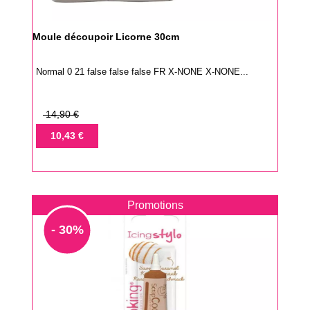
Moule découpoir Licorne 30cm
Normal 0 21 false false false FR X-NONE X-NONE...
Prix
14,90 €
de
Prix
10,43 €
base
Promotions
- 30%