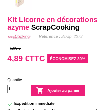
Kit Licorne en décorations
azyme
ScrapCooking
Référence :
Scrap_2273
6,99 €
4,89 €
TTC
ÉCONOMISEZ 30%
Quantité

Ajouter au panier

Expédition immédiate