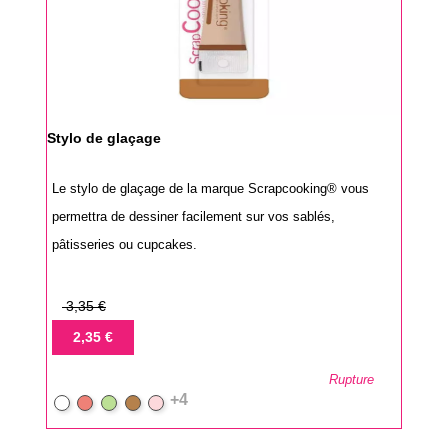
Stylo de glaçage
Le stylo de glaçage de la marque Scrapcooking® vous
permettra de dessiner facilement sur vos sablés,
pâtisseries ou cupcakes.
Prix
3,35 €
de
Prix
2,35 €
base
Rupture
+4
Blanc
Rouge
Vert
Marron
Rose