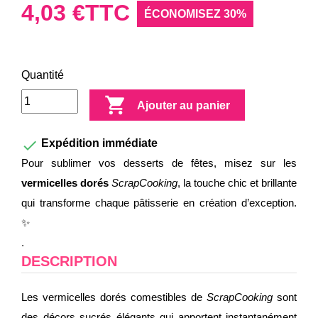
4,03 €
TTC
ÉCONOMISEZ 30%
Quantité

Ajouter au panier

Expédition immédiate
Pour sublimer vos desserts de fêtes, misez sur les
vermicelles dorés
ScrapCooking
, la touche chic et brillante
qui transforme chaque pâtisserie en création d’exception.
✨
.
DESCRIPTION
Les vermicelles dorés comestibles de
ScrapCooking
sont
des décors sucrés élégants qui apportent instantanément