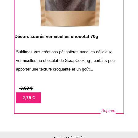
Décors sucrés vermicelles chocolat 70g
Sublimez vos créations pâtissières avec les délicieux
vermicelles au chocolat de ScrapCooking , parfaits pour
apporter une texture croquante et un goût...
Prix
3,99 €
de
Prix
2,79 €
base
Rupture