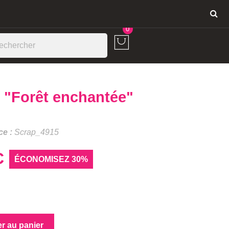
Connexion
0
 "Forêt enchantée"
ce :
Scrap_4915
C
ÉCONOMISEZ 30%
er au panier