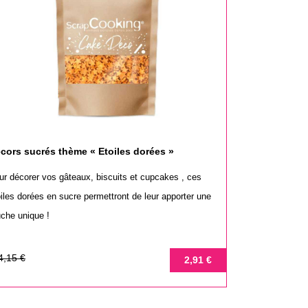
cors sucrés thème « Etoiles dorées »
ur décorer vos gâteaux, biscuits et cupcakes , ces
oiles dorées en sucre permettront de leur apporter une
uche unique !
ix
ix
4,15 €
2,91 €
se