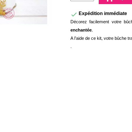

Expédition immédiate
Décorez facilement votre bû
enchantée
.
A l’aide de ce kit, votre bûche t
.