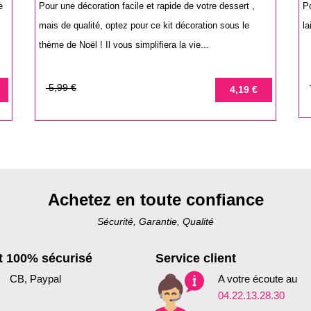
e
Pour une décoration facile et rapide de votre dessert ,
Po
mais de qualité, optez pour ce kit décoration sous le
la
thème de Noël ! Il vous simplifiera la vie...
P
P
Prix
Prix
5,99 €
4,19 €
d
de
b
base
Achetez en toute confiance
Sécurité, Garantie, Qualité
 100% sécurisé
Service client
CB, Paypal
A votre écoute au
04.22.13.28.30