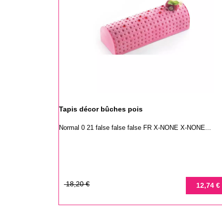
Tapis décor bûches pois
Normal 0 21 false false false FR X-NONE X-NONE...
Prix
Prix
18,20 €
12,74 €
de
base