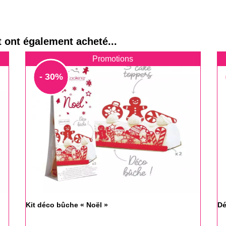
t ont également acheté...
Promotions
- 30%
Kit déco bûche « Noël »
Dé