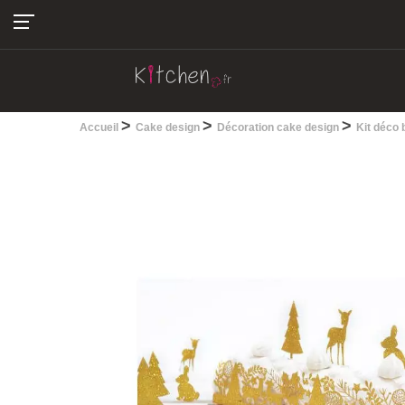
04.22.13.28.30
>
>
>
Accueil
Cake design
Décoration cake design
Kit déco