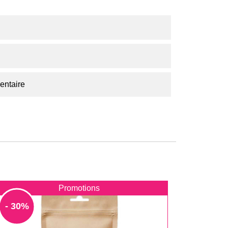
entaire
Promotions
- 30%