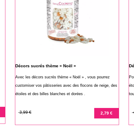
Décors sucrés thème « Noël »
Dé
Avec les décors sucrés thème « Noël » , vous pourrez
Po
customiser vos pâtisseries avec des flocons de neige, des
ét
étoiles et des billes blanches et dorées .
to
Prix
Prix
Pr
Pr
3,99 €
2,79 €
de
de
base
ba