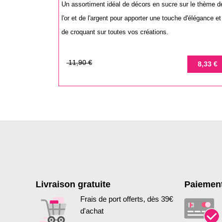
Un assortiment idéal de décors en sucre sur le thème d
l'or et de l'argent pour apporter une touche d'élégance et
de croquant sur toutes vos créations.
Prix
Prix
11,90 €
8,33 €
de
base
Livraison gratuite
Paiement
Frais de port offerts, dès 39€
d'achat