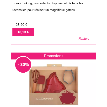
ScrapCooking, vos enfants disposeront de tous les
ustensiles pour réaliser un magnifique gâteau...
Prix
25,90 €
de
Prix
18,13 €
base
Rupture
Promotions
- 30%