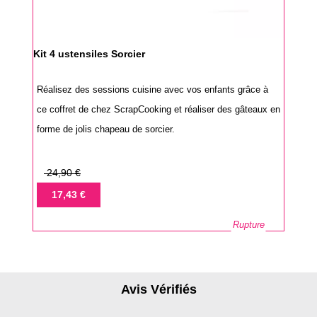
Kit 4 ustensiles Sorcier
Réalisez des sessions cuisine avec vos enfants grâce à
ce coffret de chez ScrapCooking et réaliser des gâteaux en
forme de jolis chapeau de sorcier.
Prix
24,90 €
de
Prix
17,43 €
base
Rupture
Avis Vérifiés