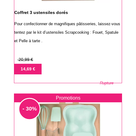
Coffret 3 ustensiles dorés
Pour confectionner de magnifiques pâtisseries, laissez-vous
tentez par le kit d’ustensiles Scrapcooking : Fouet, Spatule
et Pelle à tarte .
Prix
20,99 €
de
Prix
14,69 €
base
Rupture
Promotions
- 30%