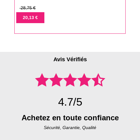
Prix
28,75 €
de
Prix
20,13 €
base
Avis Vérifiés
4.7/5
Achetez en toute confiance
Sécurité, Garantie, Qualité