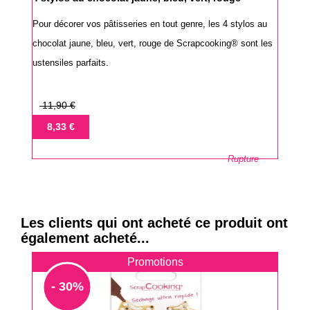
Pour décorer vos pâtisseries en tout genre, les 4 stylos au
chocolat jaune, bleu, vert, rouge de Scrapcooking® sont les
ustensiles parfaits.
Prix
11,90 €
de
Prix
8,33 €
base
Rupture
Les clients qui ont acheté ce produit ont
également acheté...
Promotions
- 30%