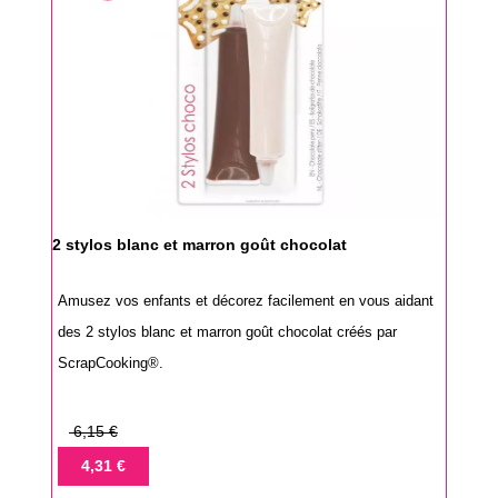
2 stylos blanc et marron goût chocolat
Amusez vos enfants et décorez facilement en vous aidant
des 2 stylos blanc et marron goût chocolat créés par
ScrapCooking®.
Prix
6,15 €
de
Prix
4,31 €
base