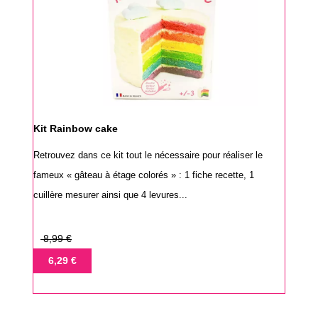
Kit Rainbow cake
Retrouvez dans ce kit tout le nécessaire pour réaliser le
fameux « gâteau à étage colorés » : 1 fiche recette, 1
cuillère mesurer ainsi que 4 levures...
Prix
8,99 €
de
Prix
6,29 €
base