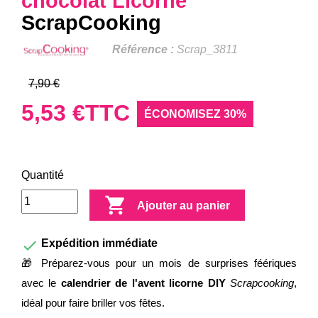
chocolat Licorne
ScrapCooking
Référence :
Scrap_3811
7,90 €
5,53 €
TTC
ÉCONOMISEZ 30%
Quantité

Ajouter au panier

Expédition immédiate
🎁 Préparez-vous pour un mois de surprises féériques
avec le
calendrier de l'avent licorne DIY
Scrapcooking
,
idéal pour faire briller vos fêtes.